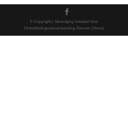
© Copyright | Vereniging Initiatief Voor
Ontwikkelingssamenwerking Diemen (Vivos)