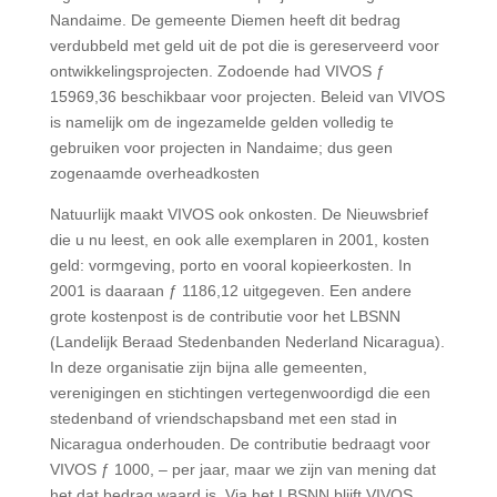
Nandaime. De gemeente Diemen heeft dit bedrag
verdubbeld met geld uit de pot die is gereserveerd voor
ontwikkelingsprojecten. Zodoende had VIVOS ƒ
15969,36 beschikbaar voor projecten. Beleid van VIVOS
is namelijk om de ingezamelde gelden volledig te
gebruiken voor projecten in Nandaime; dus geen
zogenaamde overheadkosten
Natuurlijk maakt VIVOS ook onkosten. De Nieuwsbrief
die u nu leest, en ook alle exemplaren in 2001, kosten
geld: vormgeving, porto en vooral kopieerkosten. In
2001 is daaraan ƒ 1186,12 uitgegeven. Een andere
grote kostenpost is de contributie voor het LBSNN
(Landelijk Beraad Stedenbanden Nederland Nicaragua).
In deze organisatie zijn bijna alle gemeenten,
verenigingen en stichtingen vertegenwoordigd die een
stedenband of vriendschapsband met een stad in
Nicaragua onderhouden. De contributie bedraagt voor
VIVOS ƒ 1000, – per jaar, maar we zijn van mening dat
het dat bedrag waard is. Via het LBSNN blijft VIVOS