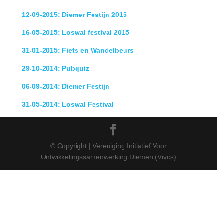
12-09-2015: Diemer Festijn 2015
16-05-2015: Loswal festival 2015
31-01-2015: Fiets en Wandelbeurs
29-10-2014: Pubquiz
06-09-2014: Diemer Festijn
31-05-2014: Loswal Festival
© Copyright | Vereniging Initiatief Voor
Ontwikkelingssamenwerking Diemen (Vivos)